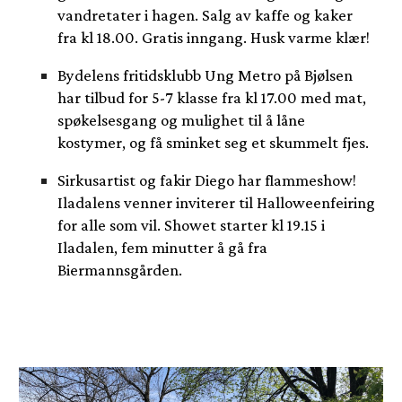
vandretater i hagen. Salg av kaffe og kaker
fra kl 18.00. Gratis inngang. Husk varme klær!
Bydelens fritidsklubb Ung Metro på Bjølsen
har tilbud for 5-7 klasse fra kl 17.00 med mat,
spøkelsesgang og mulighet til å låne
kostymer, og få sminket seg et skummelt fjes.
Sirkusartist og fakir Diego har flammeshow!
Iladalens venner inviterer til Halloweenfeiring
for alle som vil. Showet starter kl 19.15 i
Iladalen, fem minutter å gå fra
Biermannsgården.